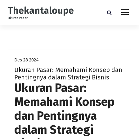
S
Thekantaloupe
k
i
Ukuran Pasar
p
t
o
Uncategorized
c
o
n
Des 28 2024
t
Ukuran Pasar: Memahami Konsep dan
e
Pentingnya dalam Strategi Bisnis
n
Ukuran Pasar:
t
Memahami Konsep
dan Pentingnya
dalam Strategi