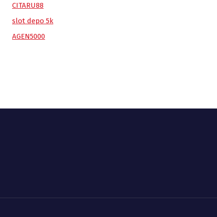
CITARU88
slot depo 5k
AGEN5000