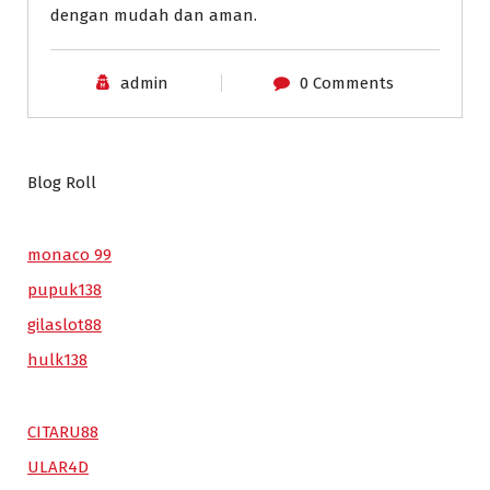
dengan mudah dan aman.
admin
0 Comments
Blog Roll
monaco 99
pupuk138
gilaslot88
hulk138
CITARU88
ULAR4D