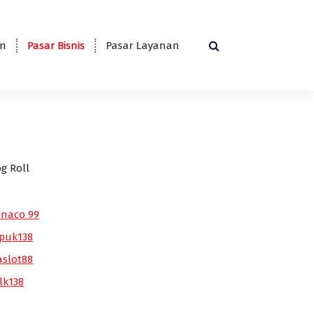
en
Pasar Bisnis
Pasar Layanan
og Roll
naco 99
puk138
aslot88
lk138