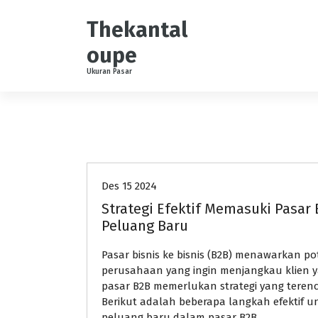
S
k
Thekantal
i
oupe
p
t
Ukuran Pasar
o
c
o
n
Pasar Bisnis
t
e
n
Des 15 2024
t
Strategi Efektif Memasuki Pasar
Peluang Baru
Pasar bisnis ke bisnis (B2B) menawarkan p
perusahaan yang ingin menjangkau klien ya
pasar B2B memerlukan strategi yang tere
Berikut adalah beberapa langkah efektif
peluang baru dalam pasar B2B.