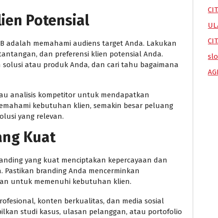
CI
lien Potensial
UL
CI
2B adalah memahami audiens target Anda. Lakukan
antangan, dan preferensi klien potensial Anda.
sl
 solusi atau produk Anda, dan cari tahu bagaimana
AG
atau analisis kompetitor untuk mendapatkan
mahami kebutuhan klien, semakin besar peluang
lusi yang relevan.
ang Kuat
 Branding yang kuat menciptakan kepercayaan dan
. Pastikan branding Anda mencerminkan
uan untuk memenuhi kebutuhan klien.
rofesional, konten berkualitas, dan media sosial
kan studi kasus, ulasan pelanggan, atau portofolio