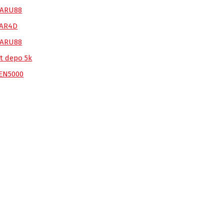
TARU88
AR4D
TARU88
ot depo 5k
EN5000