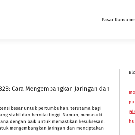
Pasar Konsum
Bl
 B2B: Cara Mengembangkan Jaringan dan
mo
pu
otensi besar untuk pertumbuhan, terutama bagi
gil
ng stabil dan bernilai tinggi. Namun, memasuki
hu
ncana dengan baik untuk memastikan kesuksesan.
 untuk mengembangkan jaringan dan menciptakan