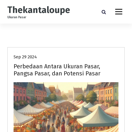
S
Thekantaloupe
k
i
Ukuran Pasar
p
t
o
Uncategorized
c
o
n
Sep 29 2024
t
Perbedaan Antara Ukuran Pasar,
e
Pangsa Pasar, dan Potensi Pasar
n
t