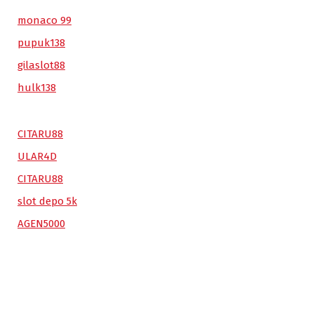
monaco 99
pupuk138
gilaslot88
hulk138
CITARU88
ULAR4D
CITARU88
slot depo 5k
AGEN5000