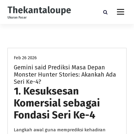
S
Thekantaloupe
k
i
Ukuran Pasar
p
t
o
Uncategorized
c
o
n
Feb 26 2026
t
Gemini said Prediksi Masa Depan
e
Monster Hunter Stories: Akankah Ada
n
Seri Ke-4?
t
1. Kesuksesan
Komersial sebagai
Fondasi Seri Ke-4
Langkah awal guna memprediksi kehadiran