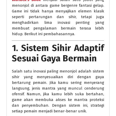
menonjol di antara game bergenre fantasi gelap.
Game ini tidak hanya menyajikan elemen klasik
seperti pertarungan dan sihir, tetapi juga
menghadirkan lima inovasi penting yang
membuat pengalaman bermain terasa lebih
hidup. Berikut ini pembahasannya.
1.
Sistem Sihir Adaptif
Sesuai Gaya Bermain
Salah satu inovasi paling menonjol adalah sistem
sihir yang menyesuaikan diri dengan gaya
bertarung pemain. Jika kamu sering menyerang
langsung, jenis mantra yang muncul cenderung
ofensif. Namun, jika kamu lebih suka bertahan,
game akan membuka akses ke mantra proteksi
dan penyembuhan. Dengan sistem ini, strategi
setiap pemain menjadi benar-benar unik.