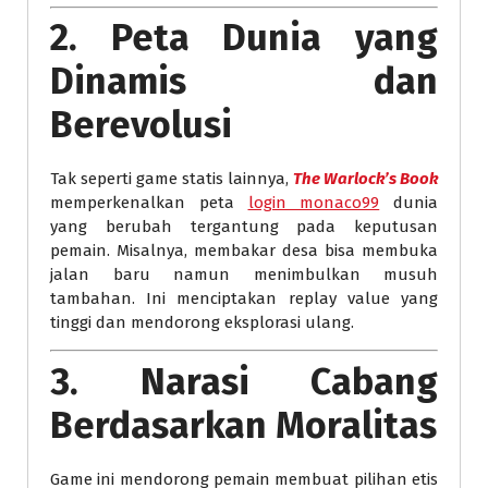
2.
Peta Dunia yang
Dinamis dan
Berevolusi
Tak seperti game statis lainnya,
The Warlock’s Book
memperkenalkan peta
login monaco99
dunia
yang berubah tergantung pada keputusan
pemain. Misalnya, membakar desa bisa membuka
jalan baru namun menimbulkan musuh
tambahan. Ini menciptakan replay value yang
tinggi dan mendorong eksplorasi ulang.
3.
Narasi Cabang
Berdasarkan Moralitas
Game ini mendorong pemain membuat pilihan etis