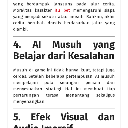
yang berdampak langsung pada alur cerita.
Moralitas karakter
itu bet
memengaruhi siapa
yang menjadi sekutu atau musuh. Bahkan, akhir
cerita berubah drastis berdasarkan jalur yang
diambil.
4.
AI Musuh yang
Belajar dari Kesalahan
Musuh di game ini tidak hanya kuat, tetapi juga
cerdas. Setelah beberapa pertempuran, AI musuh
mempelajari pola serangan pemain dan
menyesuaikan strategi. Hal ini membuat tiap
pertarungan terasa menantang sekaligus
menyenangkan.
5.
Efek Visual dan