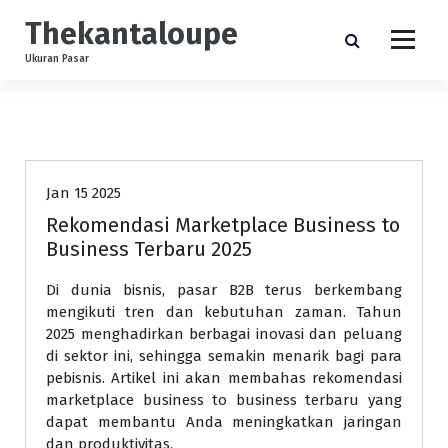
S
Thekantaloupe
k
i
Ukuran Pasar
p
t
Pasar Bisnis
Pasar Konsumen
Pasar Layanan
o
Uncategorized
c
o
n
Jan 15 2025
t
Rekomendasi Marketplace Business to
e
Business Terbaru 2025
n
t
Di dunia bisnis, pasar B2B terus berkembang
mengikuti tren dan kebutuhan zaman. Tahun
2025 menghadirkan berbagai inovasi dan peluang
di sektor ini, sehingga semakin menarik bagi para
pebisnis. Artikel ini akan membahas rekomendasi
marketplace business to business terbaru yang
dapat membantu Anda meningkatkan jaringan
dan produktivitas.