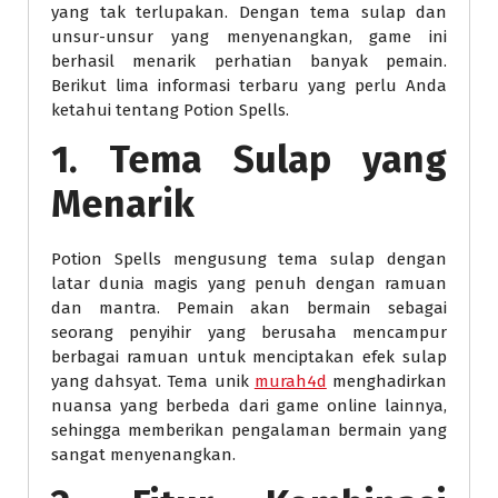
yang tak terlupakan. Dengan tema sulap dan
unsur-unsur yang menyenangkan, game ini
berhasil menarik perhatian banyak pemain.
Berikut lima informasi terbaru yang perlu Anda
ketahui tentang Potion Spells.
1. Tema Sulap yang
Menarik
Potion Spells mengusung tema sulap dengan
latar dunia magis yang penuh dengan ramuan
dan mantra. Pemain akan bermain sebagai
seorang penyihir yang berusaha mencampur
berbagai ramuan untuk menciptakan efek sulap
yang dahsyat. Tema unik
murah4d
menghadirkan
nuansa yang berbeda dari game online lainnya,
sehingga memberikan pengalaman bermain yang
sangat menyenangkan.