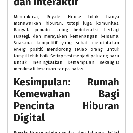
dan Interaktif
Menariknya, Royale House tidak hanya
menawarkan hiburan, tetapi juga komunitas.
Banyak pemain saling berinteraksi, berbagi
strategi, dan merayakan kemenangan bersama.
Suasana kompetitif yang sehat menciptakan
energi positif, mendorong setiap orang untuk
tampil lebih baik. Setiap sesi menjadi peluang baru
untuk meningkatkan kemampuan sekaligus
menikmati keseruan tanpa batas.
Kesimpulan: Rumah
Kemewahan Bagi
Pencinta Hiburan
Digital
Royale House adalah simbol dari hiburan digital