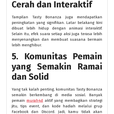
Cerah dan Interaktif
Tampilan Tasty Bonanza juga mendapatkan
peningkatan yang signifikan. Latar belakang kini
dibuat lebih hidup dengan animasi interaktif.
Selain itu, efek suara setiap aksi juga terasa lebih
menyenangkan dan membuat suasana bermain
lebih menghibur.
5. Komunitas Pemain
yang Semakin Ramai
dan Solid
Yang tak kalah penting, komunitas Tasty Bonanza
semakin berkembang di media sosial. Banyak
pemain
murah4d
aktif yang membagikan strategi
jitu, tips event, dan kode hadiah melalui grup
Facebook dan Discord. Jadi, kamu tidak akan