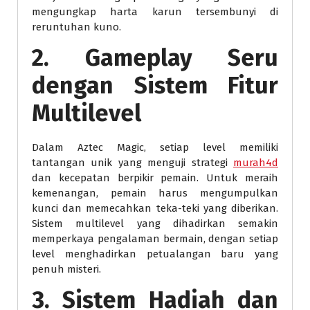
mengungkap harta karun tersembunyi di
reruntuhan kuno.
2. Gameplay Seru
dengan Sistem Fitur
Multilevel
Dalam Aztec Magic, setiap level memiliki
tantangan unik yang menguji strategi
murah4d
dan kecepatan berpikir pemain. Untuk meraih
kemenangan, pemain harus mengumpulkan
kunci dan memecahkan teka-teki yang diberikan.
Sistem multilevel yang dihadirkan semakin
memperkaya pengalaman bermain, dengan setiap
level menghadirkan petualangan baru yang
penuh misteri.
3. Sistem Hadiah dan