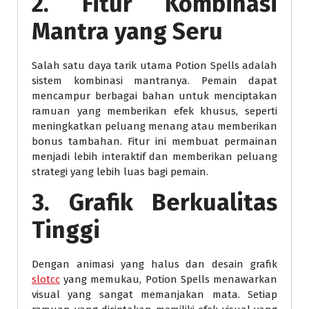
2. Fitur Kombinasi
Mantra yang Seru
Salah satu daya tarik utama Potion Spells adalah
sistem kombinasi mantranya. Pemain dapat
mencampur berbagai bahan untuk menciptakan
ramuan yang memberikan efek khusus, seperti
meningkatkan peluang menang atau memberikan
bonus tambahan. Fitur ini membuat permainan
menjadi lebih interaktif dan memberikan peluang
strategi yang lebih luas bagi pemain.
3. Grafik Berkualitas
Tinggi
Dengan animasi yang halus dan desain grafik
slotcc
yang memukau, Potion Spells menawarkan
visual yang sangat memanjakan mata. Setiap