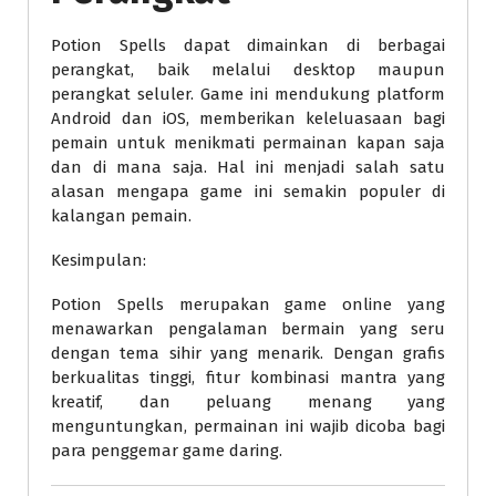
Potion Spells dapat dimainkan di berbagai
perangkat, baik melalui desktop maupun
perangkat seluler. Game ini mendukung platform
Android dan iOS, memberikan keleluasaan bagi
pemain untuk menikmati permainan kapan saja
dan di mana saja. Hal ini menjadi salah satu
alasan mengapa game ini semakin populer di
kalangan pemain.
Kesimpulan:
Potion Spells merupakan game online yang
menawarkan pengalaman bermain yang seru
dengan tema sihir yang menarik. Dengan grafis
berkualitas tinggi, fitur kombinasi mantra yang
kreatif, dan peluang menang yang
menguntungkan, permainan ini wajib dicoba bagi
para penggemar game daring.