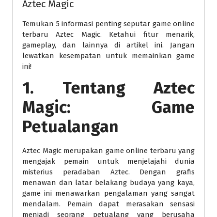
Aztec Magic
Temukan 5 informasi penting seputar game online
terbaru Aztec Magic. Ketahui fitur menarik,
gameplay, dan lainnya di artikel ini. Jangan
lewatkan kesempatan untuk memainkan game
ini!
1. Tentang Aztec
Magic: Game
Petualangan
Aztec Magic merupakan game online terbaru yang
mengajak pemain untuk menjelajahi dunia
misterius peradaban Aztec. Dengan grafis
menawan dan latar belakang budaya yang kaya,
game ini menawarkan pengalaman yang sangat
mendalam. Pemain dapat merasakan sensasi
menjadi seorang petualang yang berusaha