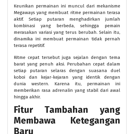
Keunikan permainan ini muncul dari mekanisme
Megaways yang membuat ritme permainan terasa
aktif. Setiap putaran menghadirkan jumlah
kombinasi yang berbeda, sehingga pemain
merasakan variasi yang terus berubah. Selain itu,
dinamika ini membuat permainan tidak pernah
terasa repetitif.
Ritme cepat tersebut juga sejalan dengan tema
barat yang penuh aksi. Perubahan cepat dalam
setiap putaran selaras dengan suasana duel
koboi dan kejar-kejaran yang identik dengan
dunia western. Karena itu, permainan ini
memberikan rasa adrenalin yang stabil dari awal
hingga akhir.
Fitur Tambahan yang
Membawa Ketegangan
Baru