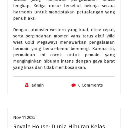
lengkap. Ketiga unsur tersebut bekerja secara
harmonis untuk menciptakan petualangan yang
penuh aksi.
Dengan atmosfer western yang kuat, ritme cepat,
serta perpindahan momen yang terus aktif, Wild
West Gold Megaways menawarkan pengalaman
bermain yang benar-benar berenergi. Karena itu,
permainan ini cocok untuk pemain yang
menginginkan hiburan intens dengan gaya barat
yang khas dan tidak membosankan.
admin
0 Comments
Uncategorized
Nov 11 2025
Royale House: Dunia Hiburan Kelas