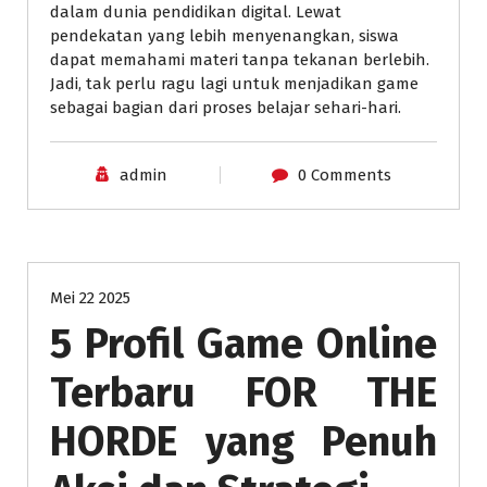
dalam dunia pendidikan digital. Lewat
pendekatan yang lebih menyenangkan, siswa
dapat memahami materi tanpa tekanan berlebih.
Jadi, tak perlu ragu lagi untuk menjadikan game
sebagai bagian dari proses belajar sehari-hari.
admin
0 Comments
Uncategorized
Mei 22 2025
5 Profil Game Online
Terbaru FOR THE
HORDE yang Penuh