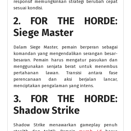
responsif memungkinkan strategi berubah cepat
sesuai kondisi.
2.
FOR THE HORDE:
Siege Master
Dalam Siege Master, pemain berperan sebagai
komandan yang mengendalikan serangan besar-
besaran. Pemain harus mengatur pasukan dan
menggunakan senjata berat untuk menembus
pertahanan lawan. Transisi antara fase
perencanaan dan aksi berjalan lancar,
menciptakan pengalaman yang intens.
3.
FOR THE HORDE:
Shadow Strike
Shadow Strike menawarkan gameplay penuh