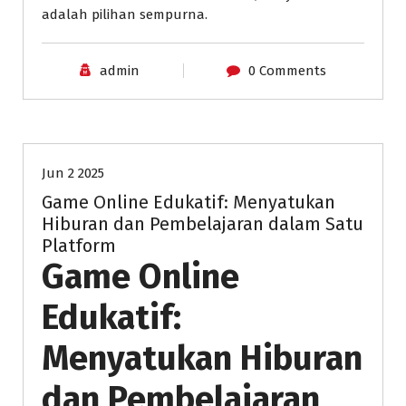
adalah pilihan sempurna.
admin
0 Comments
Uncategorized
Jun 2 2025
Game Online Edukatif: Menyatukan
Hiburan dan Pembelajaran dalam Satu
Platform
Game Online
Edukatif:
Menyatukan Hiburan
dan Pembelajaran