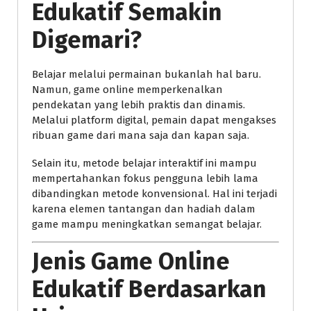
Edukatif Semakin
Digemari?
Belajar melalui permainan bukanlah hal baru.
Namun, game online memperkenalkan
pendekatan yang lebih praktis dan dinamis.
Melalui platform digital, pemain dapat mengakses
ribuan game dari mana saja dan kapan saja.
Selain itu, metode belajar interaktif ini mampu
mempertahankan fokus pengguna lebih lama
dibandingkan metode konvensional. Hal ini terjadi
karena elemen tantangan dan hadiah dalam
game mampu meningkatkan semangat belajar.
Jenis Game Online
Edukatif Berdasarkan