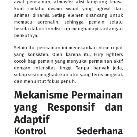
awal permainan, atmosfer aksi langsung terasa
kuat melalui desain visual yang agresif dan
animasi dinamis. Setiap elemen dirancang untuk
memacu adrenalin, sehingga pemain selalu
berada dalam kondisi siap menghadapi tantangan
berikutnya.
Selain itu, permainan ini menekankan ritme cepat
yang konsisten. Oleh karena itu, Fury Fighters
cocok bagi pemain yang menyukai permainan aktif
dengan intensitas tinggi. Tanpa banyak jeda,
setiap sesi menghadirkan alur yang terus bergerak
dan menuntut fokus penuh.
Mekanisme Permainan
yang Responsif dan
Adaptif
Kontrol Sederhana