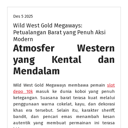
Des 5 2025
Wild West Gold Megaways:
Petualangan Barat yang Penuh Aksi
Modern
Atmosfer Western
yang Kental dan
Mendalam
Wild West Gold Megaways membawa pemain
slot
depo 10k
masuk ke dunia koboi yang penuh
ketegangan. Suasana barat terasa kuat melalui
penggunaan warna cokelat, kayu, dan dekorasi
khas era tersebut. Selain itu, karakter sheriff,
bandit, dan pencari emas menambah kesan
autentik yang membuat permainan ini terasa