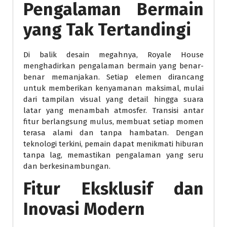
Pengalaman Bermain
yang Tak Tertandingi
Di balik desain megahnya, Royale House
menghadirkan pengalaman bermain yang benar-
benar memanjakan. Setiap elemen dirancang
untuk memberikan kenyamanan maksimal, mulai
dari tampilan visual yang detail hingga suara
latar yang menambah atmosfer. Transisi antar
fitur berlangsung mulus, membuat setiap momen
terasa alami dan tanpa hambatan. Dengan
teknologi terkini, pemain dapat menikmati hiburan
tanpa lag, memastikan pengalaman yang seru
dan berkesinambungan.
Fitur Eksklusif dan
Inovasi Modern