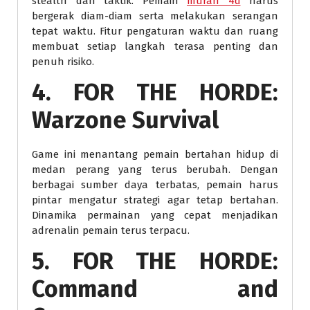
stealth dan taktik. Pemain
murah 4d
harus
bergerak diam-diam serta melakukan serangan
tepat waktu. Fitur pengaturan waktu dan ruang
membuat setiap langkah terasa penting dan
penuh risiko.
4.
FOR THE HORDE:
Warzone Survival
Game ini menantang pemain bertahan hidup di
medan perang yang terus berubah. Dengan
berbagai sumber daya terbatas, pemain harus
pintar mengatur strategi agar tetap bertahan.
Dinamika permainan yang cepat menjadikan
adrenalin pemain terus terpacu.
5.
FOR THE HORDE:
Command and